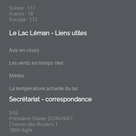
Suisse : 117
France : 18
Europe : 112
Le Lac Léman - Liens utiles
Avis en cours
Les vents en temps réel
Météo
La température actuelle du lac
Secrétariat - correspondance
SISL
Président Olivier DURGNIAT
Chemin des Rosiers 1
1860 Aigle